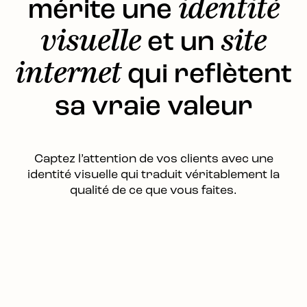
percutante.
mérite une
identité
de vous. Attirez vos clients et renforcez
supports de communication : je conçois
votre force commerciale grâce à un site
tous les outils nécessaires pour
visuelle
et un
site
moderne, performant et optimisé, conçu
renforcer votre image et assurer une
pour offrir une expérience utilisateur
internet
qui reflètent
communication cohérente.
fluide tout en renforçant l’image de votre
marque.
sa vraie valeur
Captez l’attention de vos clients avec une
identité visuelle qui traduit véritablement la
qualité de ce que vous faites.