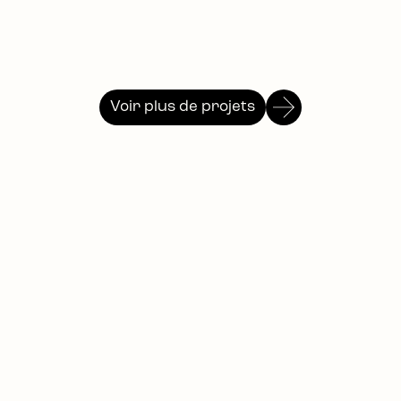
Logo
Identité Visuelle
Voir plus de projets
Branding et web
design
à Lyon
,
pour PME et
entreprises en
croissance