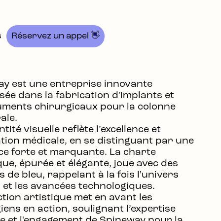
s
Réservez un appel 👋
y est une entreprise innovante
isée dans la fabrication d'implants et
uments chirurgicaux pour la colonne
ale.
tité visuelle reflète l’excellence et
ation médicale, en se distinguant par une
e forte et marquante. La charte
ue, épurée et élégante, joue avec des
 de bleu, rappelant à la fois l'univers
 et les avancées technologiques.
ction artistique met en avant les
iens en action, soulignant l’expertise
 et l'engagement de Spineway pour la