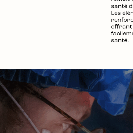
santé d
Les élé
renforc
offrant
facilem
santé.