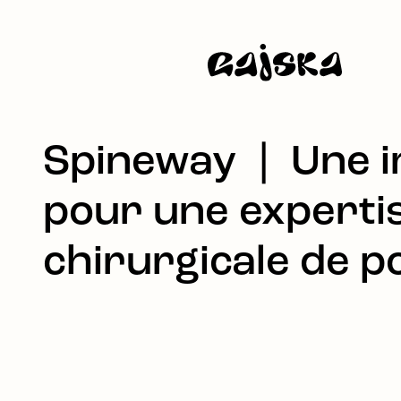
Spineway ❘ Une i
pour une experti
chirurgicale de p