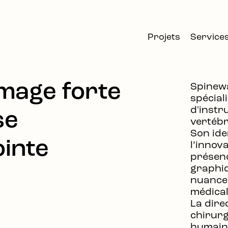
Projets
Service
mage forte
Spinewa
spécial
d'instr
se
vertébr
Son iden
ointe
l’innov
présenc
graphiq
nuances
médical
La dire
chirurg
humaine